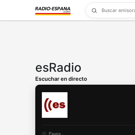
Skip
to
main
content
esRadio
Escuchar en directo
Pause...