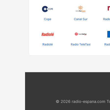
Cope
Canal Sur
Radi
Radiolé
Radio TeleTaxi
Rad
© 2026 radio-espana.com To