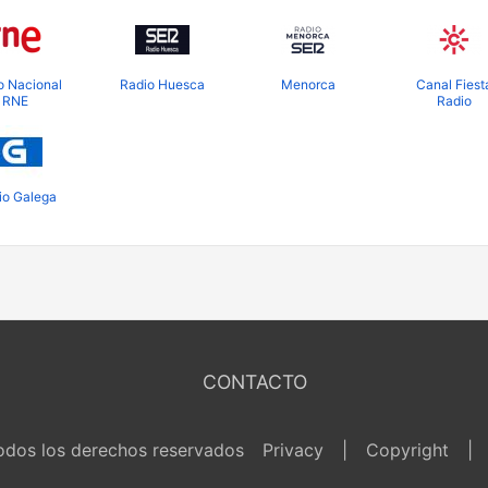
o Nacional
Radio Huesca
Menorca
Canal Fiest
RNE
Radio
io Galega
CONTACTO
dos los derechos reservados
Privacy
|
Copyright
|