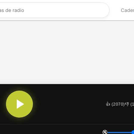
Caden
👍 (
2070
)
👎 (
🔇