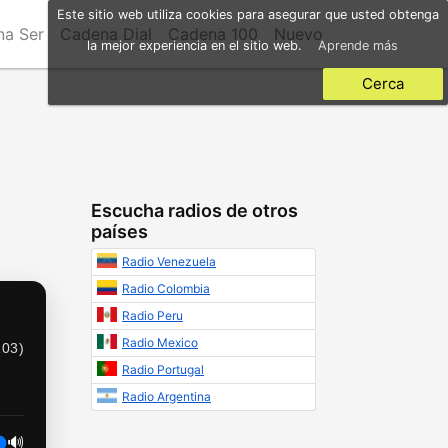
Este sitio web utiliza cookies para asegurar que usted obtenga
a Ser
Cadena Dial
Cadena 100
Nuevo
la mejor experiencia en el sitio web.
Aprende más
Cerca
Escucha radios de otros
países
Radio Venezuela
Radio Colombia
Radio Peru
Radio Mexico
103
)
Radio Portugal
Radio Argentina
🔊