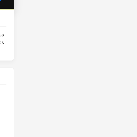
as
os