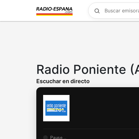
Skip
to
main
content
Radio Poniente (
Escuchar en directo
Pause...