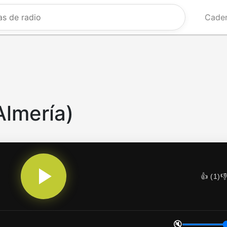
Caden
Almería)
👍 (
1
)
👎
🔇