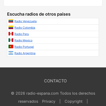
Escucha radios de otros países
Radio Venezuela
Radio Colombia
Radio Peru
Radio Mexico
Radio Portugal
Radio Argentina
CONTACTO
© 2026 radio-espana.com Todos los derechos
reservados
Privacy
|
Copyright
|